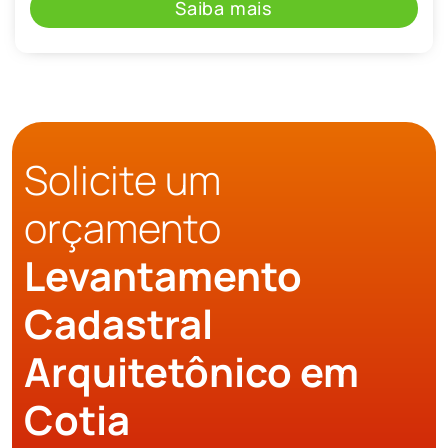
Saiba mais
Solicite um
orçamento
Levantamento
Cadastral
Arquitetônico em
Cotia