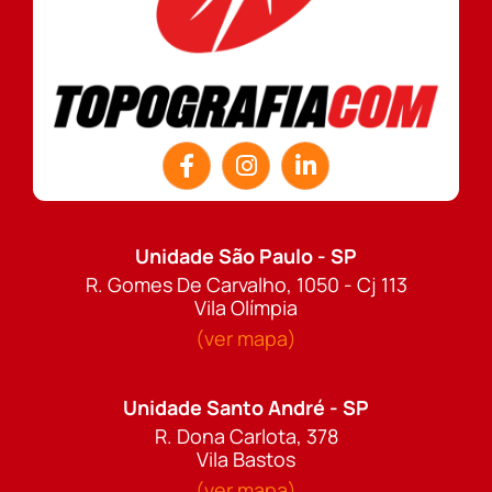
Unidade São Paulo - SP
R. Gomes De Carvalho, 1050 - Cj 113
Vila Olímpia
(ver mapa)
Unidade Santo André - SP
R. Dona Carlota, 378
Vila Bastos
(ver mapa)