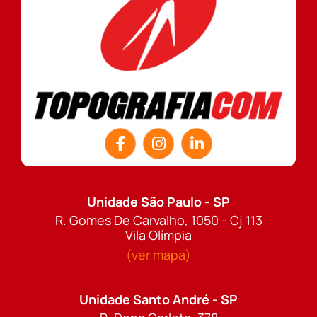
Unidade São Paulo - SP
R. Gomes De Carvalho, 1050 - Cj 113
Vila Olímpia
(ver mapa)
Unidade Santo André - SP