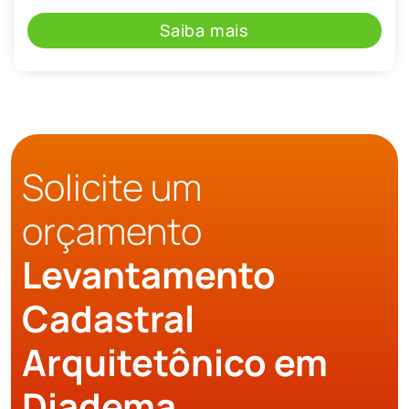
Saiba mais
Solicite um
orçamento
Levantamento
Cadastral
Arquitetônico em
Diadema