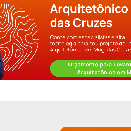
Arquitetônico
das Cruzes
Conte com especialistas e alta
tecnologia para seu projeto de 
Arquitetônico em Mogi das Cruz
Orçamento para Levan
Arquitetônico em M