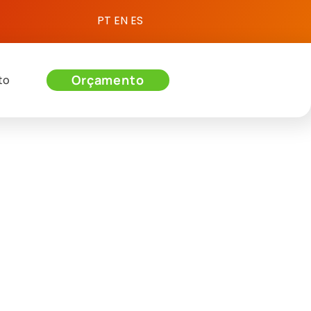
PT
EN
ES
Orçamento
to