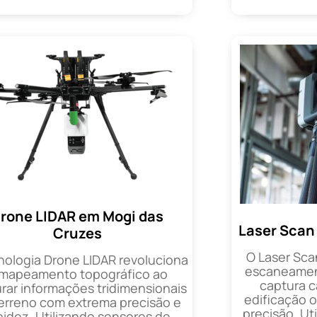
rone LIDAR em Mogi das
Laser Scan
Cruzes
O Laser Sca
nologia Drone LIDAR revoluciona
escaneament
 mapeamento topográfico ao
captura 
rar informações tridimensionais
edificação 
erreno com extrema precisão e
precisão. Uti
pidez. Utilizando sensores de