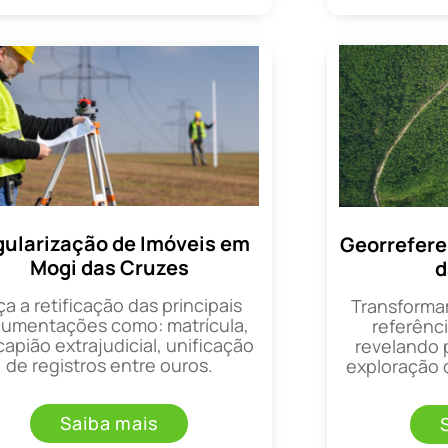
ularização de Imóveis em
Georrefer
Mogi das Cruzes
d
ça a retificação das principais
Transforma
umentações como: matrícula,
referênci
apião extrajudicial, unificação
revelando 
de registros entre ouros.
exploração d
Saiba mais