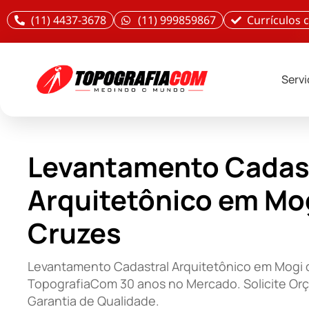
(11) 4437-3678
(11) 999859867
Currículos
Serv
Levantamento Cadas
Arquitetônico em Mo
Cruzes
Levantamento Cadastral Arquitetônico em Mogi 
TopografiaCom 30 anos no Mercado. Solicite Or
Garantia de Qualidade.