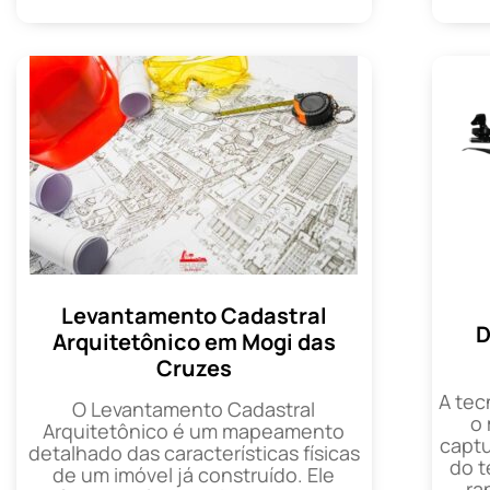
Levantamento Cadastral
D
Arquitetônico em Mogi das
Cruzes
A tec
O Levantamento Cadastral
o
Arquitetônico é um mapeamento
captu
detalhado das características físicas
do t
de um imóvel já construído. Ele
ra