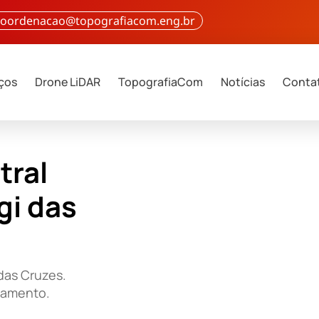
 coordenacao@topografiacom.eng.br
iços
Drone LiDAR
TopografiaCom
Notícias
Conta
tral
gi das
das Cruzes.
çamento.