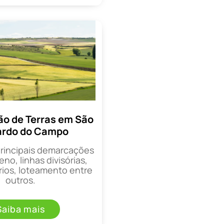
o de Terras em São
ardo do Campo
principais demarcações
eno, linhas divisórias,
rios, loteamento entre
outros.
Saiba mais