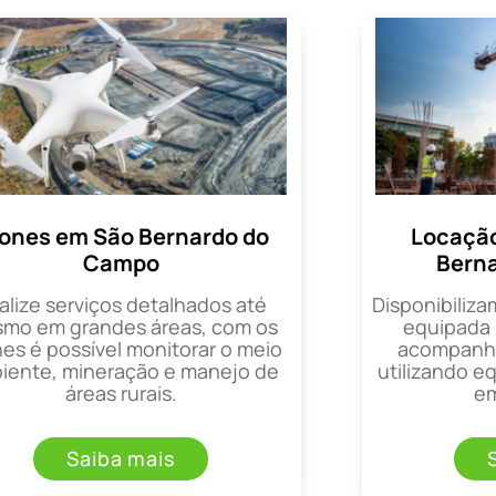
ones em São Bernardo do
Locação
Campo
Bern
alize serviços detalhados até
Disponibiliza
mo em grandes áreas, com os
equipada 
es é possível monitorar o meio
acompanha
iente, mineração e manejo de
utilizando 
áreas rurais.
em
Saiba mais