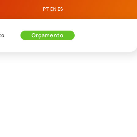
PT
EN
ES
Orçamento
to