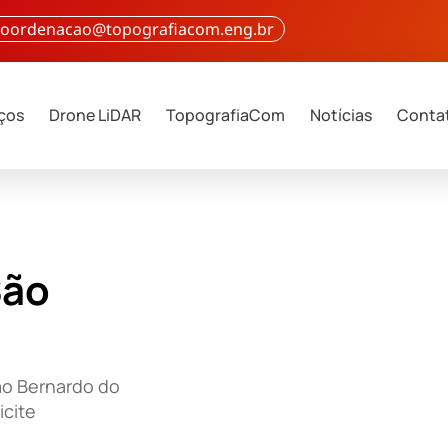
 coordenacao@topografiacom.eng.br
iços
Drone LiDAR
TopografiaCom
Notícias
Conta
São
ão Bernardo do
cite