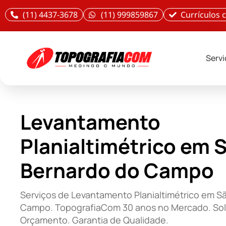
(11) 4437-3678
(11) 999859867
Currículos
Serv
Levantamento
Planialtimétrico em 
Bernardo do Campo
Serviços de Levantamento Planialtimétrico em S
Campo. TopografiaCom 30 anos no Mercado. Soli
Orçamento. Garantia de Qualidade.