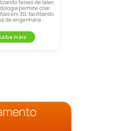
lizando feixes de laser,
ologia permite criar
tais em 3D, facilitando
os de engenharia
Saiba mais
çamento
o