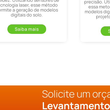
precisão. Uti
ecnologia laser, esse método
essa metod
ermite a geração de modelos
modelos digi
digitais do solo.
projet
Saiba mais
Solicite um or
Levantament