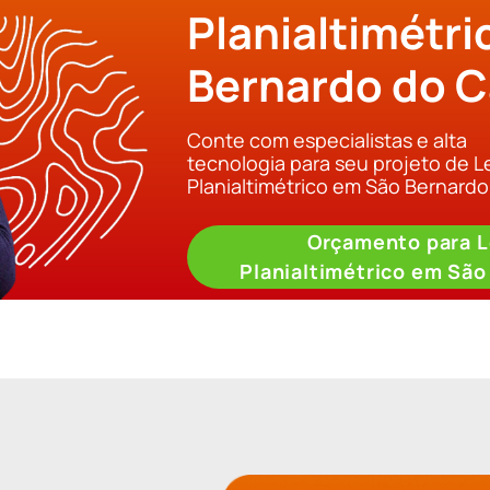
Planialtimétr
Bernardo do 
Conte com especialistas e alta
tecnologia para seu projeto de 
Planialtimétrico em São Bernard
Orçamento para 
Planialtimétrico em Sã