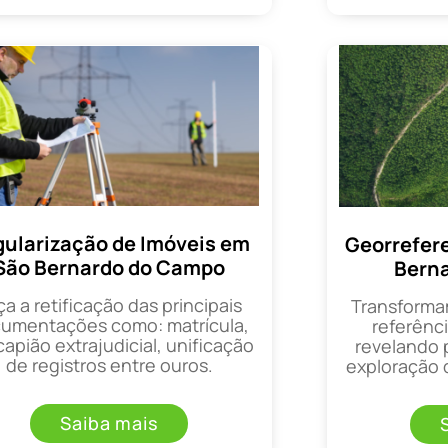
ularização de Imóveis em
Georrefer
São Bernardo do Campo
Bern
ça a retificação das principais
Transforma
umentações como: matrícula,
referênci
apião extrajudicial, unificação
revelando 
de registros entre ouros.
exploração d
Saiba mais