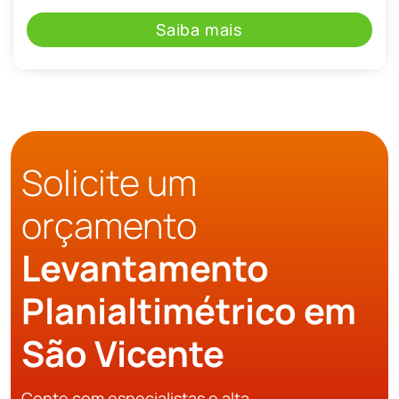
Saiba mais
Solicite um
orçamento
Levantamento
Planialtimétrico em
São Vicente
Conte com especialistas e alta