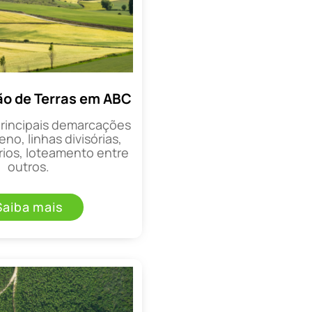
o de Terras em ABC
principais demarcações
eno, linhas divisórias,
rios, loteamento entre
outros.
Saiba mais