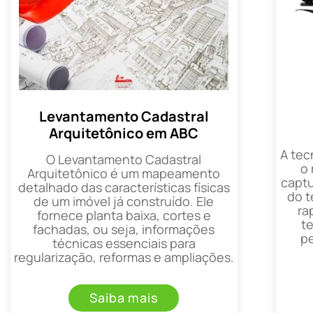
Levantamento Cadastral
Arquitetônico em ABC
A tec
O Levantamento Cadastral
o
Arquitetônico é um mapeamento
captu
detalhado das características físicas
do t
de um imóvel já construído. Ele
ra
fornece planta baixa, cortes e
t
fachadas, ou seja, informações
p
técnicas essenciais para
regularização, reformas e ampliações.
Saiba mais