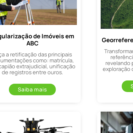
ularização de Imóveis em
Georrefer
ABC
Transforma
ça a retificação das principais
referênci
umentações como: matrícula,
revelando 
apião extrajudicial, unificação
exploração d
de registros entre ouros.
Saiba mais