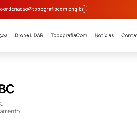
 coordenacao@topografiacom.eng.br
iços
Drone LiDAR
TopografiaCom
Notícias
Conta
ABC
C.
çamento.