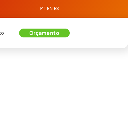
PT
EN
ES
Orçamento
to