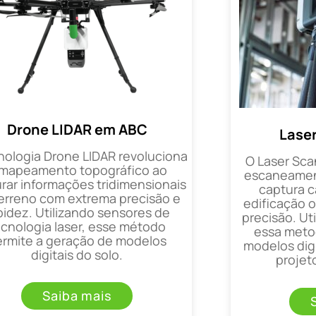
Drone LIDAR em ABC
Lase
nologia Drone LIDAR revoluciona
O Laser Sca
 mapeamento topográfico ao
escaneament
rar informações tridimensionais
captura 
erreno com extrema precisão e
edificação 
pidez. Utilizando sensores de
precisão. Uti
ecnologia laser, esse método
essa metod
ermite a geração de modelos
modelos digi
digitais do solo.
projet
Saiba mais