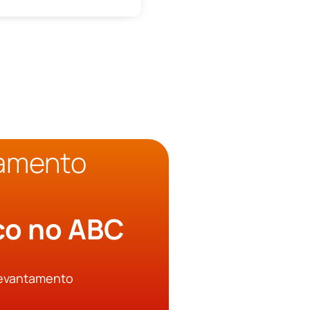
çamento
o
ico no ABC
Levantamento