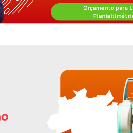
Orçamento para 
Planialtimétr
ão