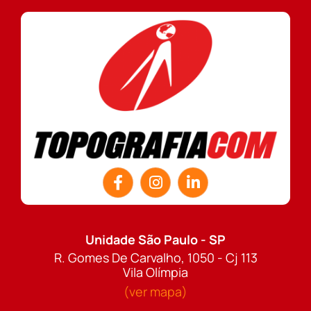
Unidade São Paulo - SP
R. Gomes De Carvalho, 1050 - Cj 113
Vila Olímpia
(ver mapa)