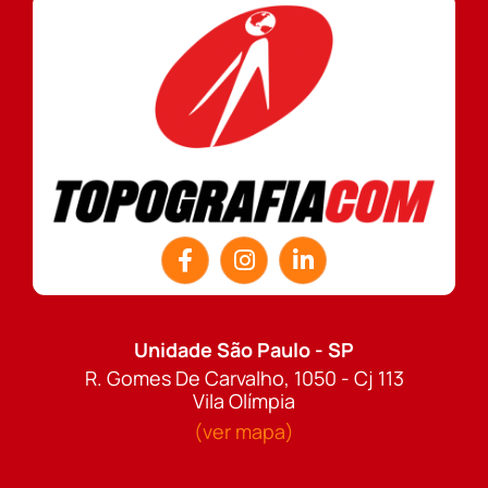
Unidade São Paulo - SP
R. Gomes De Carvalho, 1050 - Cj 113
Vila Olímpia
(ver mapa)