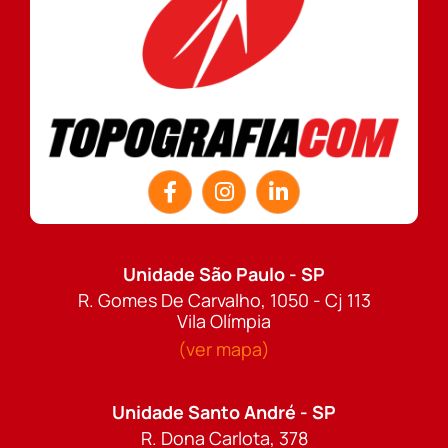
Unidade São Paulo - SP
R. Gomes De Carvalho, 1050 - Cj 113
Vila Olímpia
(ver mapa)
Unidade Santo André - SP
R. Dona Carlota, 378