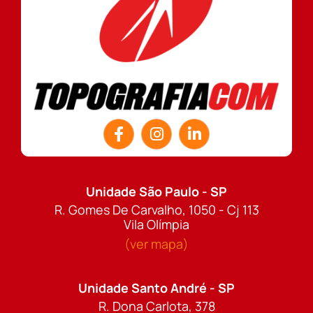
Unidade São Paulo - SP
R. Gomes De Carvalho, 1050 - Cj 113
Vila Olímpia
(ver mapa)
Unidade Santo André - SP
R. Dona Carlota, 378