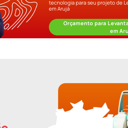
tecnologia para seu projeto de 
em Arujá
Orçamento para Levant
em Aru
ão