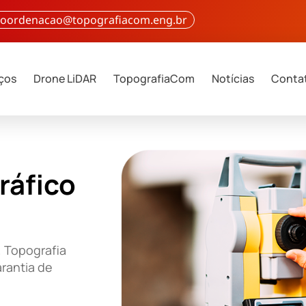
 coordenacao@topografiacom.eng.br
iços
Drone LiDAR
TopografiaCom
Notícias
Conta
ráfico
 Topografia
rantia de