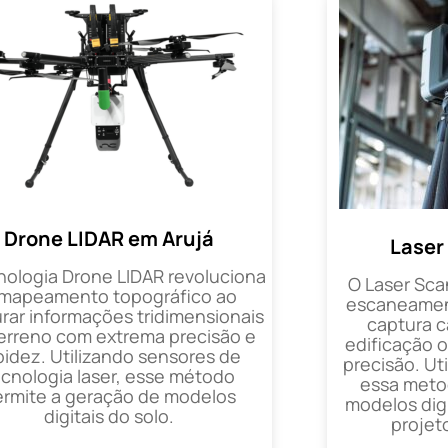
Drone LIDAR em Arujá
Laser
nologia Drone LIDAR revoluciona
O Laser Sca
 mapeamento topográfico ao
escaneament
rar informações tridimensionais
captura 
erreno com extrema precisão e
edificação 
pidez. Utilizando sensores de
precisão. Uti
ecnologia laser, esse método
essa metod
ermite a geração de modelos
modelos digi
digitais do solo.
projet