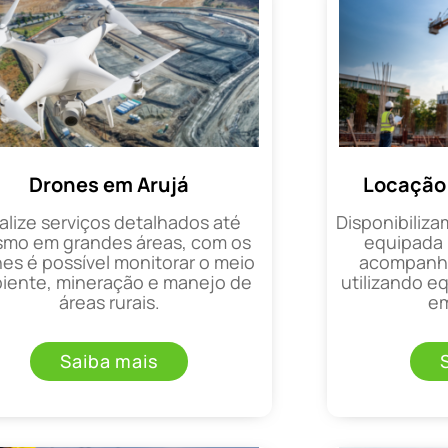
Drones em Arujá
Locação 
alize serviços detalhados até
Disponibiliza
mo em grandes áreas, com os
equipada 
es é possível monitorar o meio
acompanha
iente, mineração e manejo de
utilizando 
áreas rurais.
em
Saiba mais