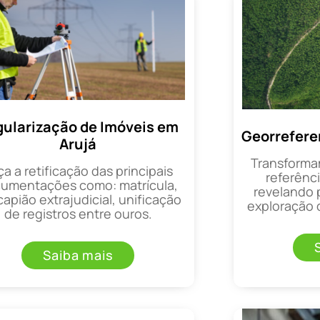
ularização de Imóveis em
Georrefere
Arujá
Transforma
ça a retificação das principais
referênci
umentações como: matrícula,
revelando 
apião extrajudicial, unificação
exploração d
de registros entre ouros.
Saiba mais