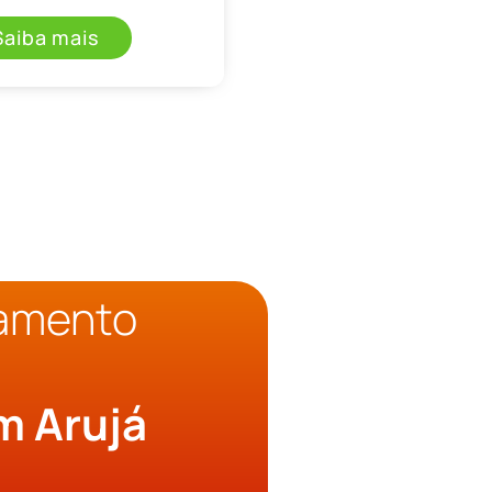
Saiba mais
çamento
o
m Arujá