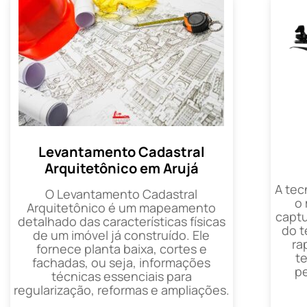
Levantamento Cadastral
Arquitetônico em Arujá
A tec
O Levantamento Cadastral
o
Arquitetônico é um mapeamento
captu
detalhado das características físicas
do t
de um imóvel já construído. Ele
ra
fornece planta baixa, cortes e
t
fachadas, ou seja, informações
p
técnicas essenciais para
regularização, reformas e ampliações.