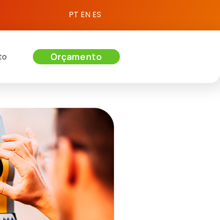
PT
EN
ES
Orçamento
to