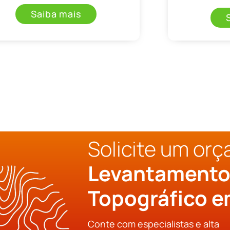
Saiba mais
Solicite um or
Levantament
Topográfico e
Conte com especialistas e alta