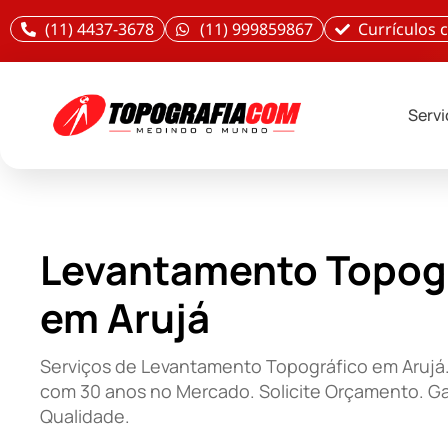
(11) 4437-3678
(11) 999859867
Currículos
Serv
Levantamento Topog
em Arujá
Serviços de Levantamento Topográfico em Arujá.
com 30 anos no Mercado. Solicite Orçamento. Ga
Qualidade.