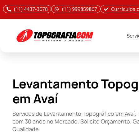
(11) 4437-3678
(11) 999859867
Currículos
Serv
Levantamento Topog
em Avaí
Serviços de Levantamento Topográfico em Avaí. 
com 30 anos no Mercado. Solicite Orçamento. Ga
Qualidade.