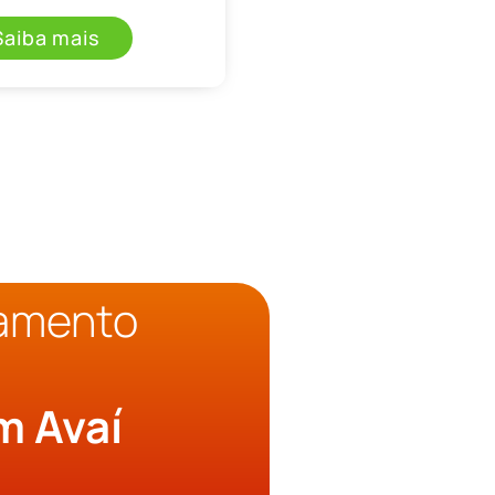
Saiba mais
çamento
o
m Avaí