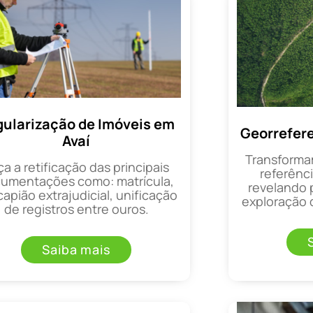
ularização de Imóveis em
Georrefer
Avaí
Transforma
ça a retificação das principais
referênci
umentações como: matrícula,
revelando 
apião extrajudicial, unificação
exploração d
de registros entre ouros.
Saiba mais