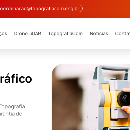
 coordenacao@topografiacom.eng.br
iços
Drone LiDAR
TopografiaCom
Notícias
Conta
ráfico
Topografia
rantia de