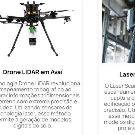
Drone LIDAR em Avaí
Lase
nologia Drone LIDAR revoluciona
O Laser Sca
 mapeamento topográfico ao
escaneament
rar informações tridimensionais
captura 
erreno com extrema precisão e
edificação 
pidez. Utilizando sensores de
precisão. Uti
ecnologia laser, esse método
essa metod
ermite a geração de modelos
modelos digi
digitais do solo.
projet