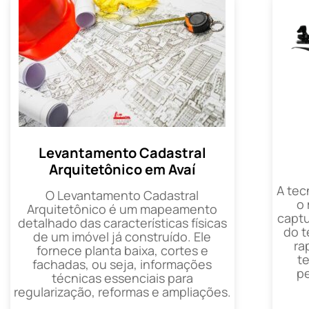
Levantamento Cadastral
Arquitetônico em Avaí
A tec
O Levantamento Cadastral
o
Arquitetônico é um mapeamento
captu
detalhado das características físicas
do t
de um imóvel já construído. Ele
ra
fornece planta baixa, cortes e
t
fachadas, ou seja, informações
p
técnicas essenciais para
regularização, reformas e ampliações.