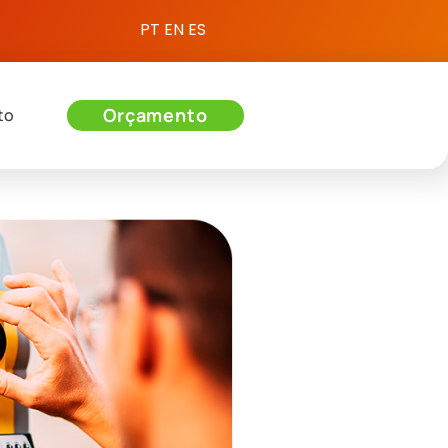
PT
EN
ES
Orçamento
to