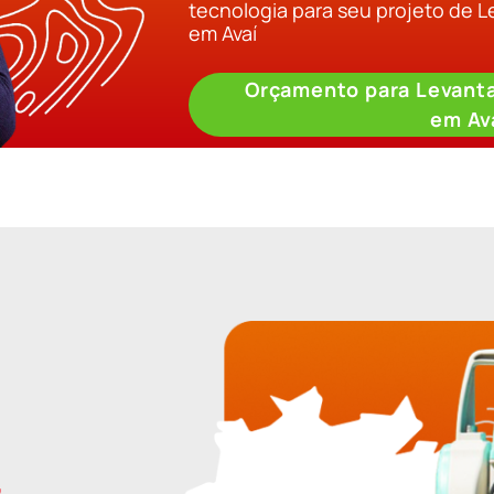
tecnologia para seu projeto de 
em Avaí
Orçamento para Levant
em Av