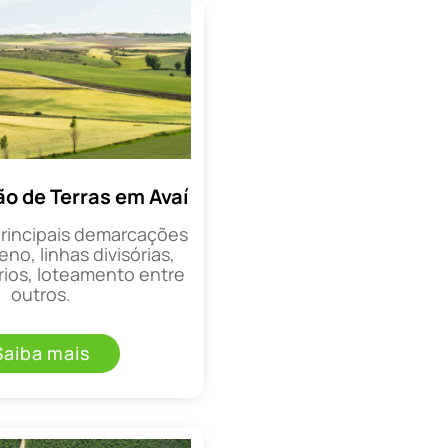
 de Terras em Avaí
principais demarcações
eno, linhas divisórias,
rios, loteamento entre
outros.
Saiba mais