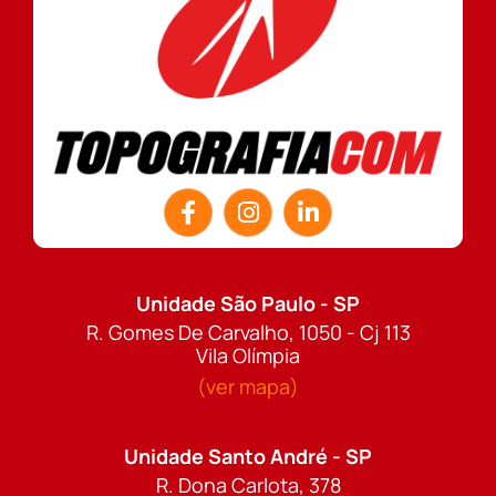
Unidade São Paulo - SP
R. Gomes De Carvalho, 1050 - Cj 113
Vila Olímpia
(ver mapa)
Unidade Santo André - SP
R. Dona Carlota, 378