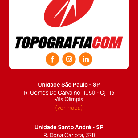
Unidade São Paulo - SP
R. Gomes De Carvalho, 1050 - Cj 113
Vila Olímpia
(ver mapa)
Unidade Santo André - SP
R. Dona Carlota, 378