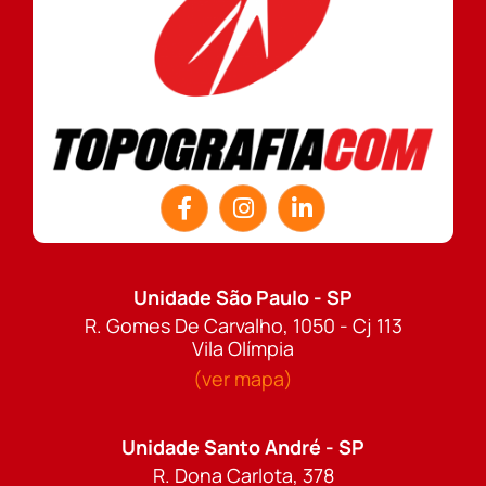
Unidade São Paulo - SP
R. Gomes De Carvalho, 1050 - Cj 113
Vila Olímpia
(ver mapa)
Unidade Santo André - SP
R. Dona Carlota, 378