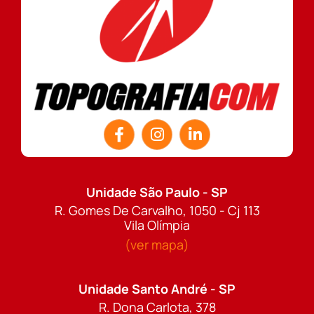
Unidade São Paulo - SP
R. Gomes De Carvalho, 1050 - Cj 113
Vila Olímpia
(ver mapa)
Unidade Santo André - SP
R. Dona Carlota, 378