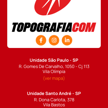
Unidade São Paulo - SP
R. Gomes De Carvalho, 1050 - Cj 113
Vila Olímpia
(ver mapa)
Unidade Santo André - SP
R. Dona Carlota, 378
Vila Bastos