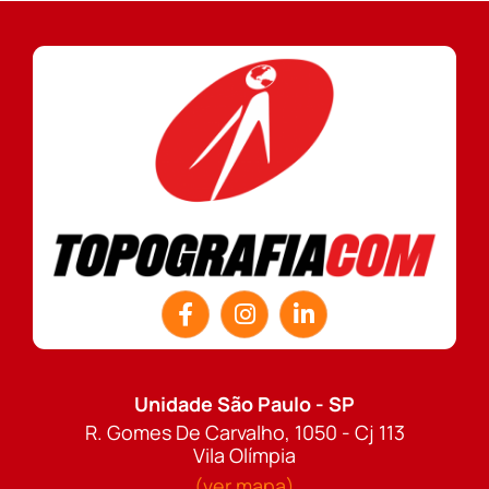
Unidade São Paulo - SP
R. Gomes De Carvalho, 1050 - Cj 113
Vila Olímpia
(ver mapa)