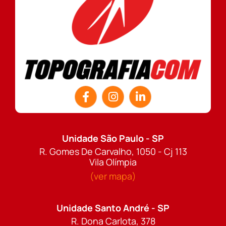
Unidade São Paulo - SP
R. Gomes De Carvalho, 1050 - Cj 113
Vila Olímpia
(ver mapa)
Unidade Santo André - SP
R. Dona Carlota, 378