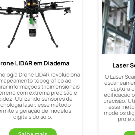
rone LIDAR em Diadema
Laser 
nologia Drone LIDAR revoluciona
O Laser Sca
 mapeamento topográfico ao
escaneament
rar informações tridimensionais
captura 
erreno com extrema precisão e
edificação 
pidez. Utilizando sensores de
precisão. Uti
ecnologia laser, esse método
essa metod
ermite a geração de modelos
modelos digi
digitais do solo.
projet
Saiba mais