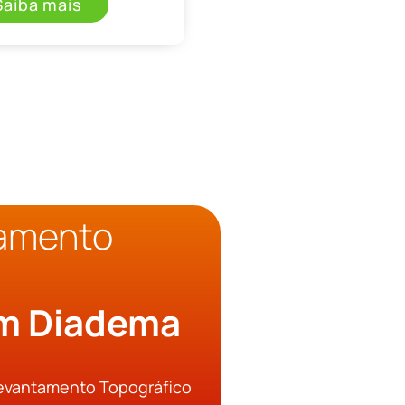
Saiba mais
çamento
o
em Diadema
Levantamento Topográfico