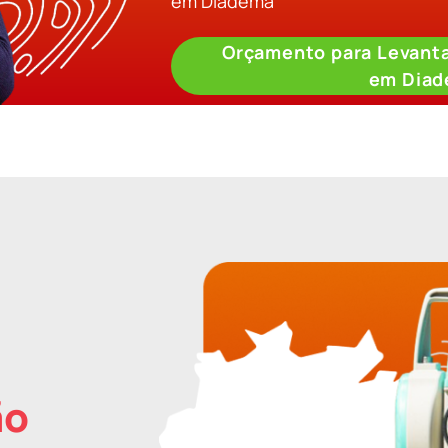
em Diadema
Orçamento para Levant
em Dia
ão