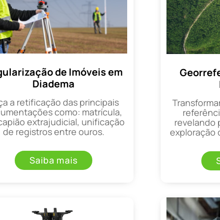
ularização de Imóveis em
Georref
Diadema
ça a retificação das principais
Transforma
umentações como: matrícula,
referênci
apião extrajudicial, unificação
revelando 
de registros entre ouros.
exploração d
Saiba mais