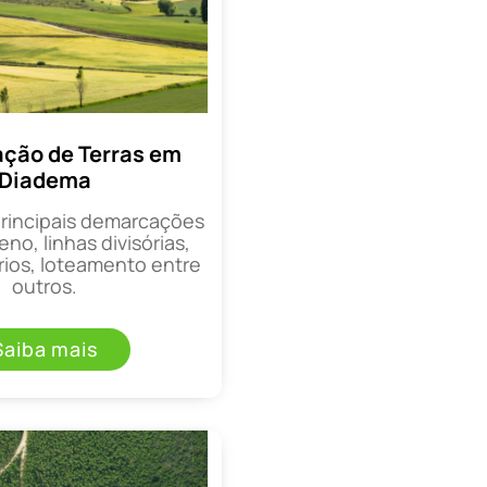
ção de Terras em
Diadema
principais demarcações
eno, linhas divisórias,
rios, loteamento entre
outros.
Saiba mais