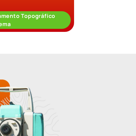
amento Topográfico
dema