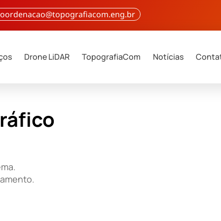
 coordenacao@topografiacom.eng.br
iços
Drone LiDAR
TopografiaCom
Notícias
Conta
ráfico
ema.
çamento.