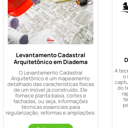
Levantamento Cadastral
D
Arquitetônico em Diadema
A tec
O Levantamento Cadastral
o
Arquitetônico é um mapeamento
captu
detalhado das características físicas
do t
de um imóvel já construído. Ele
ra
fornece planta baixa, cortes e
t
fachadas, ou seja, informações
p
técnicas essenciais para
regularização, reformas e ampliações.