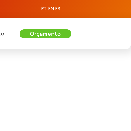
PT
EN
ES
Orçamento
to