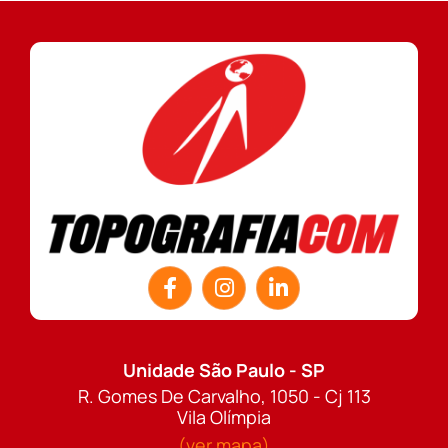
Unidade São Paulo - SP
R. Gomes De Carvalho, 1050 - Cj 113
Vila Olímpia
(ver mapa)