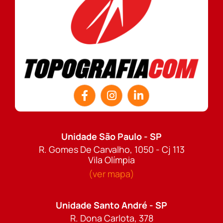
Unidade São Paulo - SP
R. Gomes De Carvalho, 1050 - Cj 113
Vila Olímpia
(ver mapa)
Unidade Santo André - SP
R. Dona Carlota, 378