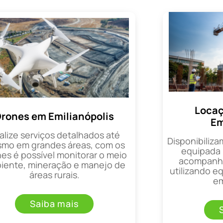
Locaç
rones em Emilianópolis
Em
alize serviços detalhados até
Disponibiliza
mo em grandes áreas, com os
equipada 
es é possível monitorar o meio
acompanha
iente, mineração e manejo de
utilizando 
áreas rurais.
em
Saiba mais