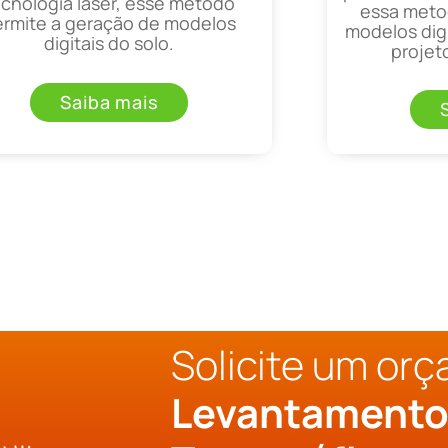
ecnologia laser, esse método
essa metod
ermite a geração de modelos
modelos digi
digitais do solo.
projet
Saiba mais
Solicite um or
Levantament