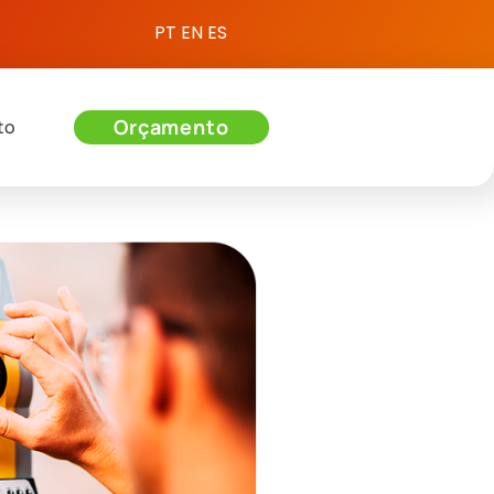
PT
EN
ES
Orçamento
to