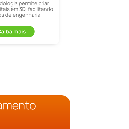
ologia permite criar
tais em 3D, facilitando
os de engenharia
Saiba mais
çamento
o