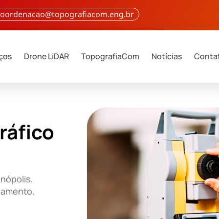
 coordenacao@topografiacom.eng.br
iços
Drone LiDAR
TopografiaCom
Notícias
Conta
ráfico
nópolis.
rçamento.