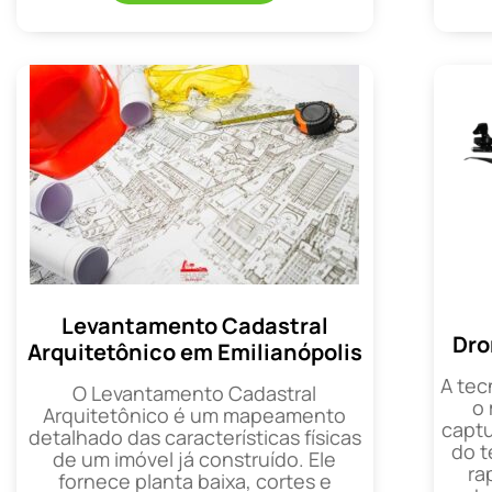
Levantamento Cadastral
Dro
Arquitetônico em Emilianópolis
A tec
O Levantamento Cadastral
o
Arquitetônico é um mapeamento
captu
detalhado das características físicas
do t
de um imóvel já construído. Ele
ra
fornece planta baixa, cortes e