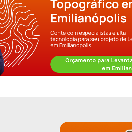
Topográfico 
Emilianópolis
Conte com especialistas e alta
tecnologia para seu projeto de 
em Emilianópolis
Orçamento para Levant
em Emilian