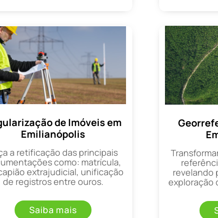
ularização de Imóveis em
Georref
Emilianópolis
Em
ça a retificação das principais
Transforma
umentações como: matrícula,
referênci
apião extrajudicial, unificação
revelando 
de registros entre ouros.
exploração d
Saiba mais