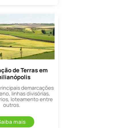
ção de Terras em
ilianópolis
principais demarcações
eno, linhas divisórias,
rios, loteamento entre
outros.
Saiba mais