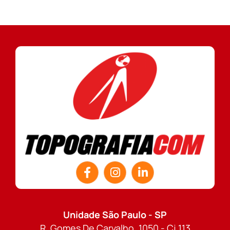
Unidade São Paulo - SP
R. Gomes De Carvalho, 1050 - Cj 113