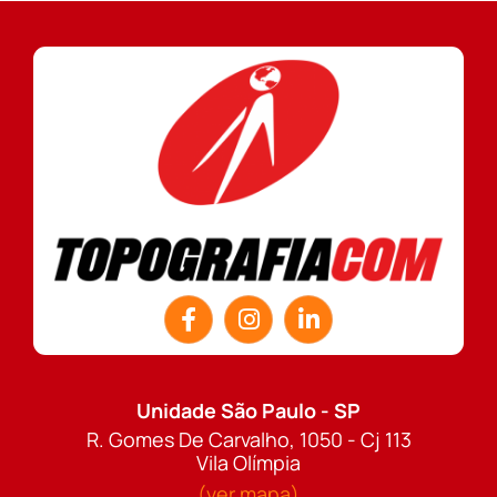
Unidade São Paulo - SP
R. Gomes De Carvalho, 1050 - Cj 113
Vila Olímpia
(ver mapa)