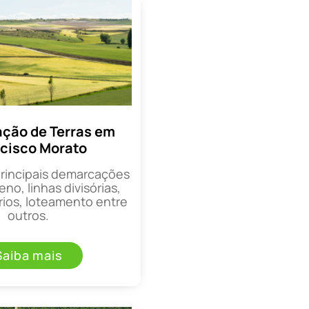
ção de Terras em
cisco Morato
principais demarcações
eno, linhas divisórias,
rios, loteamento entre
outros.
Saiba mais