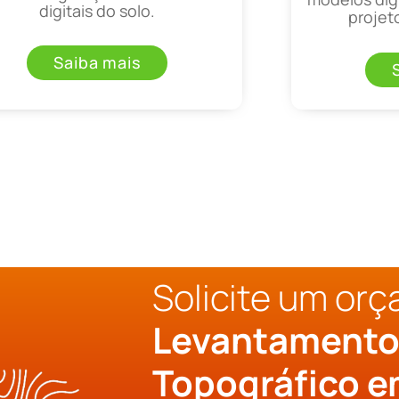
digitais do solo.
projet
Saiba mais
Solicite um or
Levantament
Topográfico e