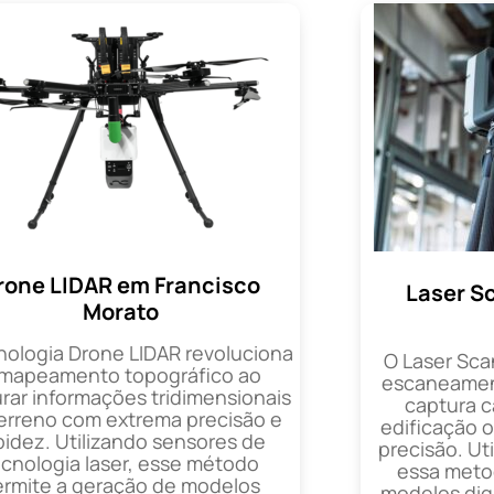
rone LIDAR em Francisco
Laser S
Morato
nologia Drone LIDAR revoluciona
O Laser Sca
 mapeamento topográfico ao
escaneament
rar informações tridimensionais
captura 
erreno com extrema precisão e
edificação 
pidez. Utilizando sensores de
precisão. Uti
ecnologia laser, esse método
essa metod
ermite a geração de modelos
modelos digi