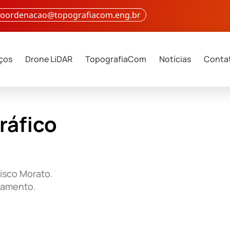
 coordenacao@topografiacom.eng.br
iços
Drone LiDAR
TopografiaCom
Notícias
Conta
ráfico
isco Morato.
çamento.