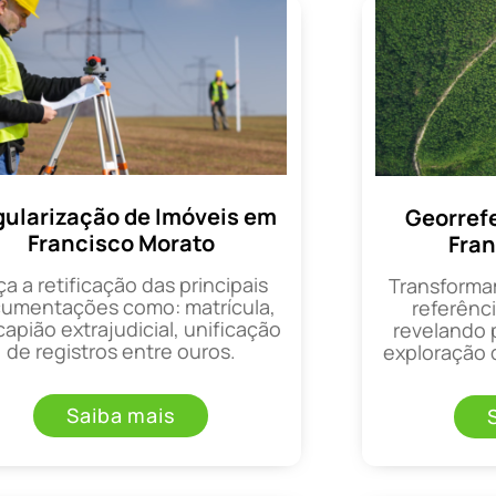
ularização de Imóveis em
Georref
Francisco Morato
Fran
ça a retificação das principais
Transforma
umentações como: matrícula,
referênci
apião extrajudicial, unificação
revelando 
de registros entre ouros.
exploração d
Saiba mais