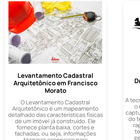
Levantamento Cadastral
D
Arquitetônico em Francisco
Morato
A tec
O Levantamento Cadastral
o
Arquitetônico é um mapeamento
captu
detalhado das características físicas
do t
de um imóvel já construído. Ele
ra
fornece planta baixa, cortes e
t
fachadas, ou seja, informações
p
técnicas essenciais para