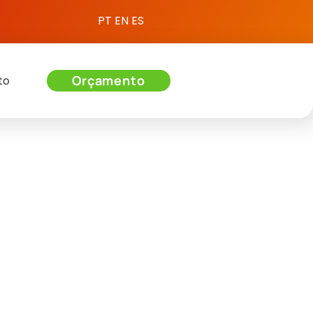
PT
EN
ES
Orçamento
to