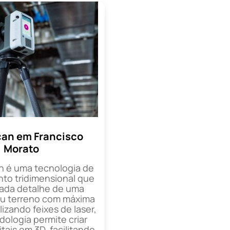
can em Francisco
Morato
n é uma tecnologia de
o tridimensional que
cada detalhe de uma
ou terreno com máxima
lizando feixes de laser,
ologia permite criar
tais em 3D, facilitando