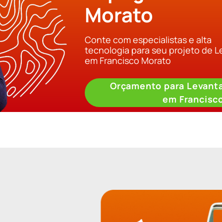
Morato
Conte com especialistas e alta
tecnologia para seu projeto de 
em Francisco Morato
Orçamento para Levant
em Francisc