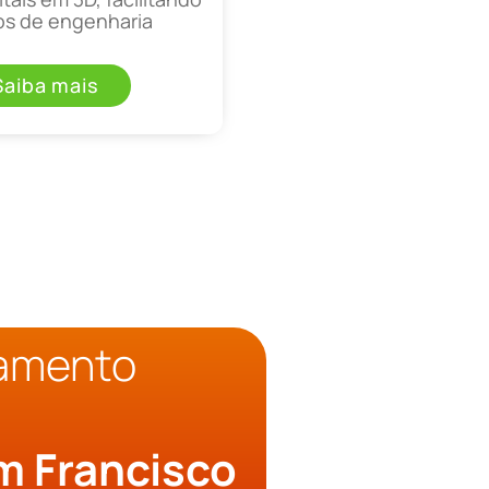
os de engenharia
Saiba mais
çamento
o
m Francisco