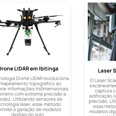
Drone LIDAR em Ibitinga
Laser 
nologia Drone LIDAR revoluciona
O Laser Sca
 mapeamento topográfico ao
escaneament
rar informações tridimensionais
captura 
erreno com extrema precisão e
edificação 
pidez. Utilizando sensores de
precisão. Uti
ecnologia laser, esse método
essa metod
ermite a geração de modelos
modelos digi
digitais do solo.