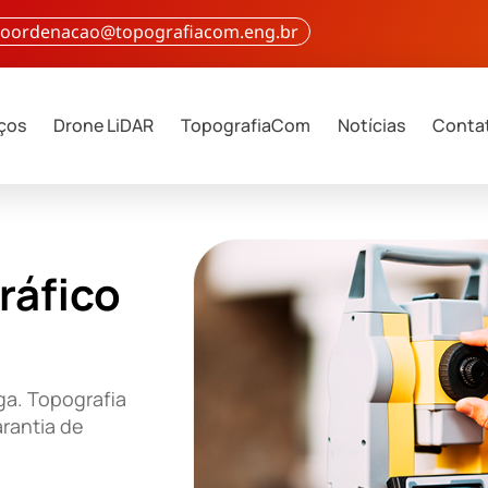
 coordenacao@topografiacom.eng.br
iços
Drone LiDAR
TopografiaCom
Notícias
Conta
ráfico
ga. Topografia
rantia de