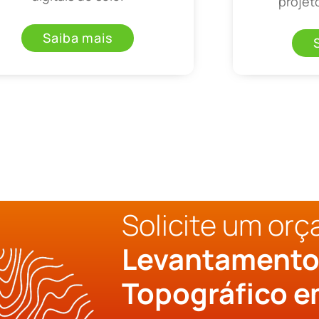
projet
Saiba mais
Solicite um or
Levantament
Topográfico e