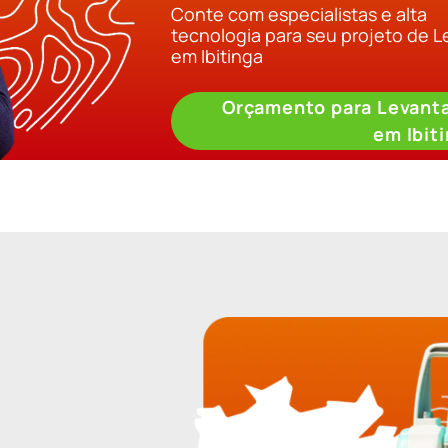
Conte com especialistas e alta
tecnologia para seu projeto de 
em Ibitinga
Orçamento para Levant
em Ibit