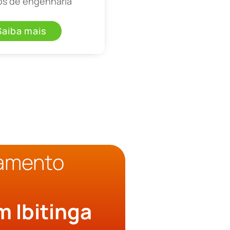
os de engenharia
Saiba mais
çamento
o
m Ibitinga