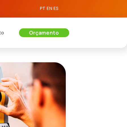
PT
EN
ES
Orçamento
to