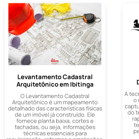
Levantamento Cadastral
Arquitetônico em Ibitinga
A tec
O Levantamento Cadastral
o
Arquitetônico é um mapeamento
captu
detalhado das características físicas
do t
de um imóvel já construído. Ele
ra
fornece planta baixa, cortes e
t
fachadas, ou seja, informações
p
técnicas essenciais para