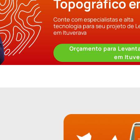
Topográfico e
Conte com especialistas e alta
tecnologia para seu projeto de 
em Ituverava
Orçamento para Levant
em Ituve