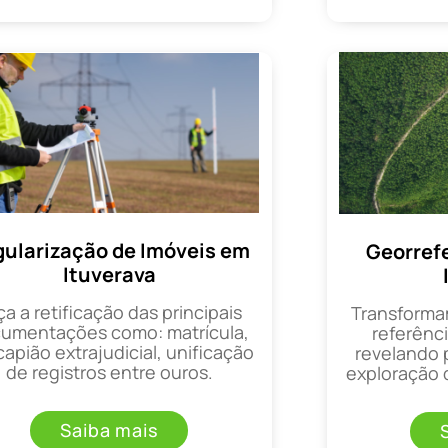
ularização de Imóveis em
Georref
Ituverava
ça a retificação das principais
Transforma
umentações como: matrícula,
referênci
apião extrajudicial, unificação
revelando 
de registros entre ouros.
exploração d
Saiba mais