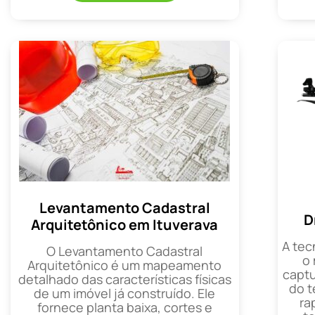
Levantamento Cadastral
D
Arquitetônico em Ituverava
A tec
O Levantamento Cadastral
o
Arquitetônico é um mapeamento
captu
detalhado das características físicas
do t
de um imóvel já construído. Ele
ra
fornece planta baixa, cortes e