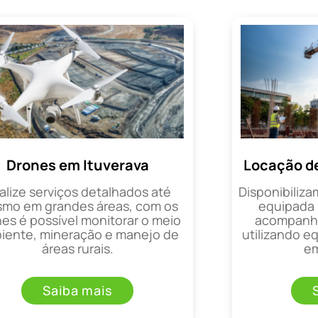
Drones em Ituverava
Locação de
alize serviços detalhados até
Disponibiliza
mo em grandes áreas, com os
equipada 
es é possível monitorar o meio
acompanha
iente, mineração e manejo de
utilizando 
áreas rurais.
em
Saiba mais