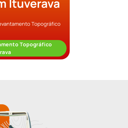
m Ituverava
Levantamento Topográfico
amento Topográfico
rava