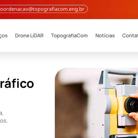
 coordenacao@topografiacom.eng.br
iços
Drone LiDAR
TopografiaCom
Notícias
Conta
ráfico
a,
ços.