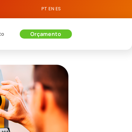
PT
EN
ES
Orçamento
to