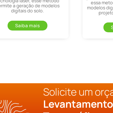
ecnologia laser, esse método
essa metod
ermite a geração de modelos
modelos digi
digitais do solo.
projet
Saiba mais
Solicite um or
Levantament