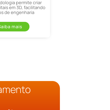
ologia permite criar
tais em 3D, facilitando
os de engenharia
Saiba mais
çamento
o