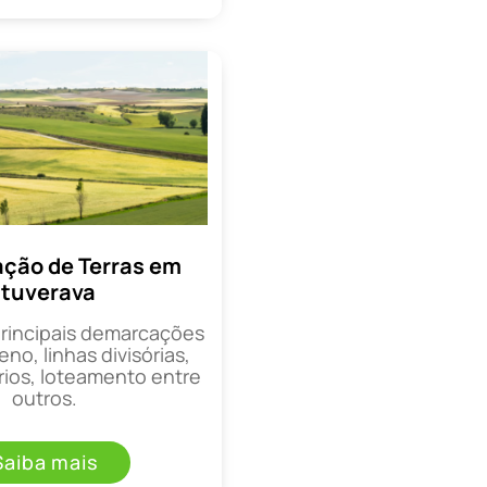
ção de Terras em
Ituverava
principais demarcações
eno, linhas divisórias,
rios, loteamento entre
outros.
Saiba mais