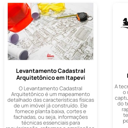
Levantamento Cadastral
Arquitetônico em Itapevi
A tec
O Levantamento Cadastral
o
Arquitetônico é um mapeamento
captu
detalhado das características físicas
do t
de um imóvel já construído. Ele
ra
fornece planta baixa, cortes e
t
fachadas, ou seja, informações
p
técnicas essenciais para