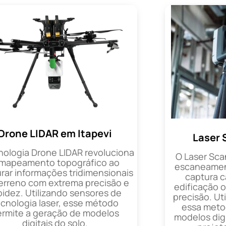
Drone LIDAR em Itapevi
Laser 
nologia Drone LIDAR revoluciona
O Laser Sca
 mapeamento topográfico ao
escaneament
rar informações tridimensionais
captura 
erreno com extrema precisão e
edificação 
pidez. Utilizando sensores de
precisão. Uti
ecnologia laser, esse método
essa metod
ermite a geração de modelos
modelos digi
digitais do solo.