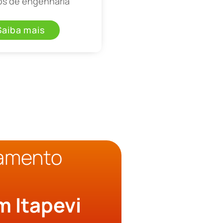
os de engenharia
Saiba mais
çamento
o
m Itapevi