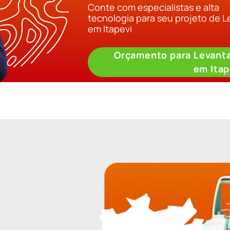
Conte com especialistas e alta
tecnologia para seu projeto de 
em Itapevi
Orçamento para Levant
em Itap