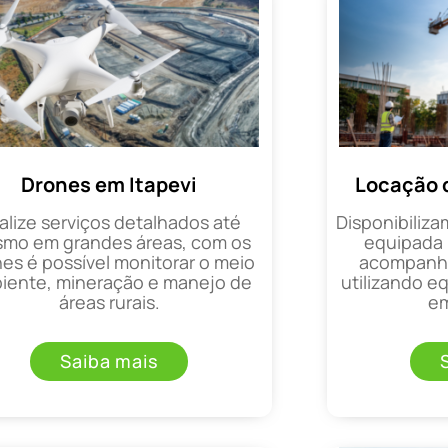
Drones em Itapevi
Locação 
alize serviços detalhados até
Disponibiliza
mo em grandes áreas, com os
equipada 
es é possível monitorar o meio
acompanha
iente, mineração e manejo de
utilizando 
áreas rurais.
em
Saiba mais