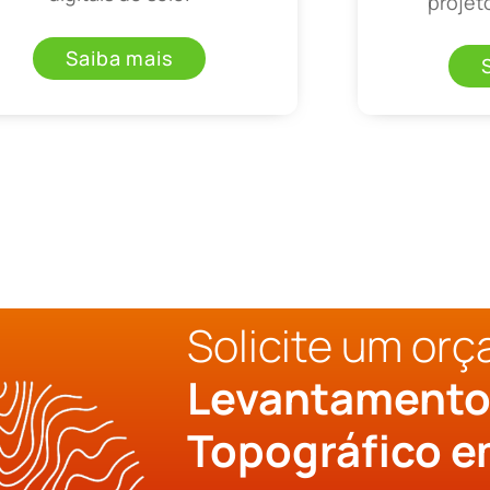
projet
Saiba mais
Solicite um or
Levantament
Topográfico e