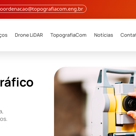
 coordenacao@topografiacom.eng.br
iços
Drone LiDAR
TopografiaCom
Notícias
Conta
ráfico
a,
ços.