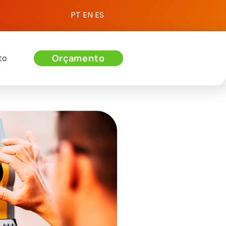
PT
EN
ES
Orçamento
to