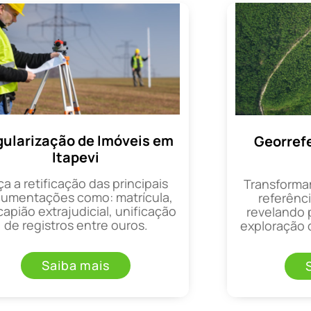
ularização de Imóveis em
Georref
Itapevi
ça a retificação das principais
Transforma
umentações como: matrícula,
referênci
apião extrajudicial, unificação
revelando 
de registros entre ouros.
exploração d
Saiba mais