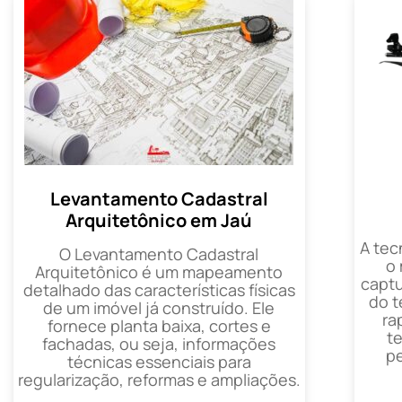
Levantamento Cadastral
Arquitetônico em Jaú
A tec
O Levantamento Cadastral
o
Arquitetônico é um mapeamento
captu
detalhado das características físicas
do t
de um imóvel já construído. Ele
ra
fornece planta baixa, cortes e
t
fachadas, ou seja, informações
p
técnicas essenciais para
regularização, reformas e ampliações.