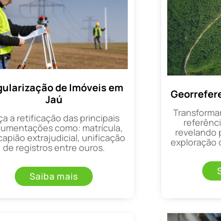
ularização de Imóveis em
Georrefer
Jaú
Transforma
ça a retificação das principais
referênci
umentações como: matrícula,
revelando 
apião extrajudicial, unificação
exploração d
de registros entre ouros.
Saiba mais