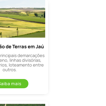
o de Terras em Jaú
principais demarcações
eno, linhas divisórias,
rios, loteamento entre
outros.
Saiba mais