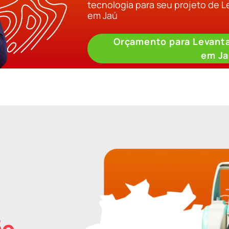
tecnologia para seu projeto de 
em Jaú
Orçamento para Levant
em Ja
ão