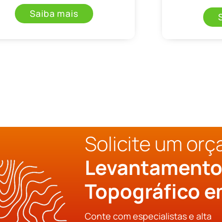
Saiba mais
Solicite um or
Levantament
Topográfico e
Conte com especialistas e alta