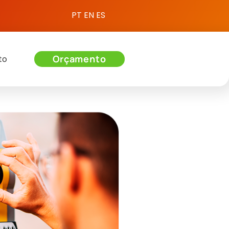
PT
EN
ES
Orçamento
to