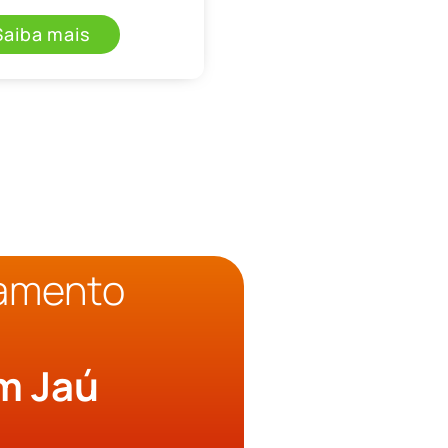
Saiba mais
çamento
o
m Jaú