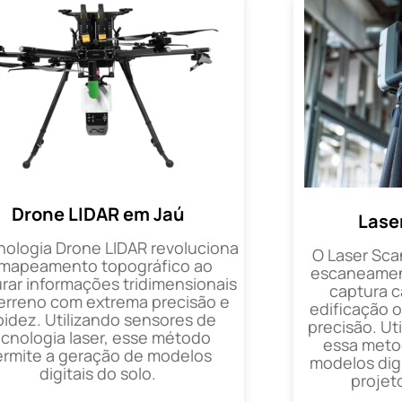
Drone LIDAR em Jaú
Lase
nologia Drone LIDAR revoluciona
O Laser Sca
 mapeamento topográfico ao
escaneament
rar informações tridimensionais
captura 
erreno com extrema precisão e
edificação 
pidez. Utilizando sensores de
precisão. Uti
ecnologia laser, esse método
essa metod
ermite a geração de modelos
modelos digi
digitais do solo.
projet