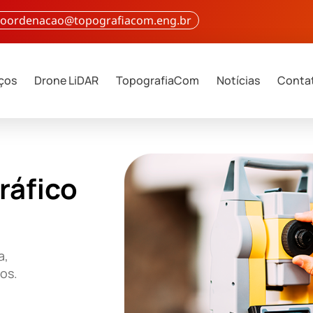
 coordenacao@topografiacom.eng.br
iços
Drone LiDAR
TopografiaCom
Notícias
Conta
ráfico
a,
ços.