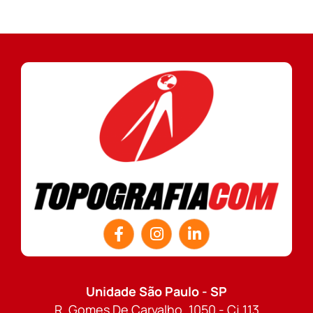
Unidade São Paulo - SP
R. Gomes De Carvalho, 1050 - Cj 113