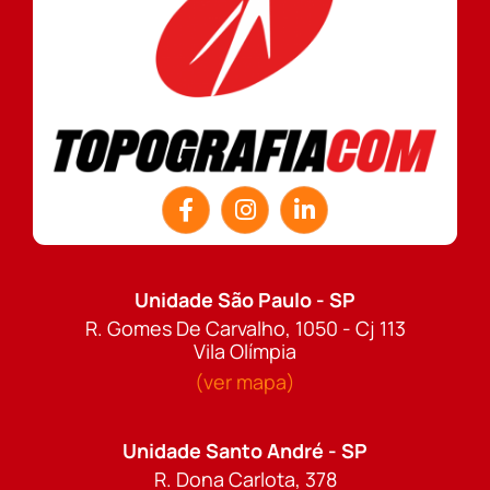
Unidade São Paulo - SP
R. Gomes De Carvalho, 1050 - Cj 113
Vila Olímpia
(ver mapa)
Unidade Santo André - SP
R. Dona Carlota, 378