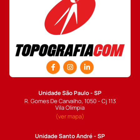
Unidade São Paulo - SP
R. Gomes De Carvalho, 1050 - Cj 113
Vila Olímpia
(ver mapa)
Unidade Santo André - SP