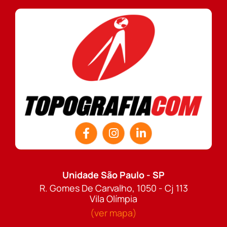
Unidade São Paulo - SP
R. Gomes De Carvalho, 1050 - Cj 113
Vila Olímpia
(ver mapa)