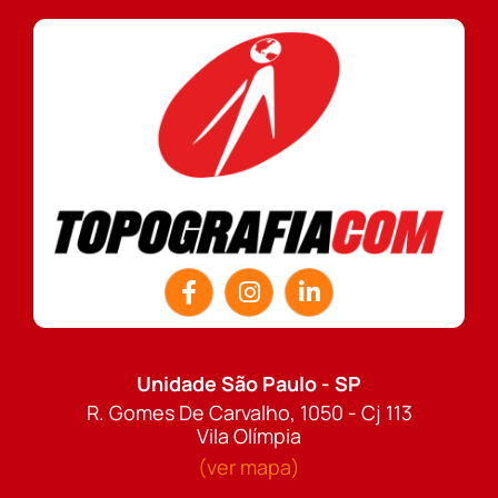
Unidade São Paulo - SP
R. Gomes De Carvalho, 1050 - Cj 113
Vila Olímpia
(ver mapa)