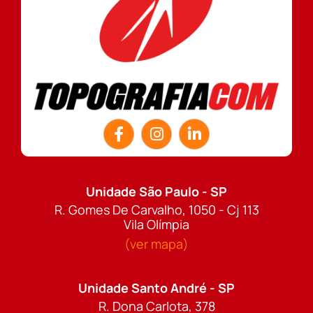
Unidade São Paulo - SP
R. Gomes De Carvalho, 1050 - Cj 113
Vila Olímpia
(ver mapa)
Unidade Santo André - SP
R. Dona Carlota, 378