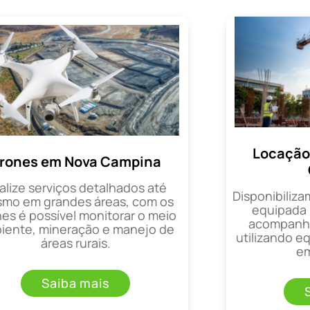
Locação
rones em Nova Campina
alize serviços detalhados até
Disponibiliza
mo em grandes áreas, com os
equipada 
es é possível monitorar o meio
acompanha
iente, mineração e manejo de
utilizando 
áreas rurais.
em
Saiba mais