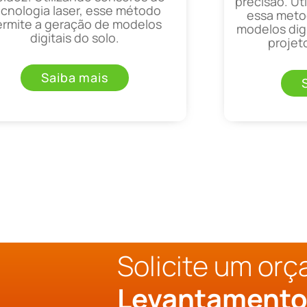
precisão. Uti
ecnologia laser, esse método
essa metod
ermite a geração de modelos
modelos digi
digitais do solo.
projet
Saiba mais
Solicite um or
Levantament