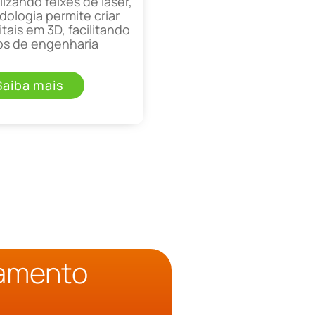
lizando feixes de laser,
ologia permite criar
tais em 3D, facilitando
os de engenharia
Saiba mais
çamento
o