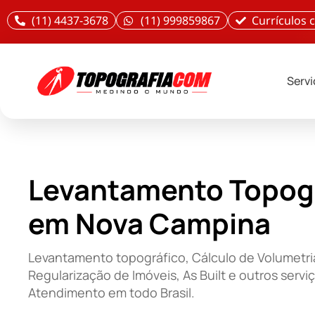
(11) 4437-3678
(11) 999859867
Currículos
Serv
Levantamento Topog
em Nova Campina
Levantamento topográfico, Cálculo de Volumetri
Regularização de Imóveis, As Built e outros servi
Atendimento em todo Brasil.