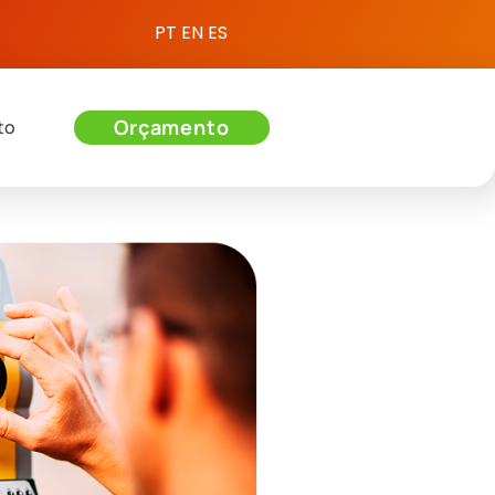
PT
EN
ES
Orçamento
to