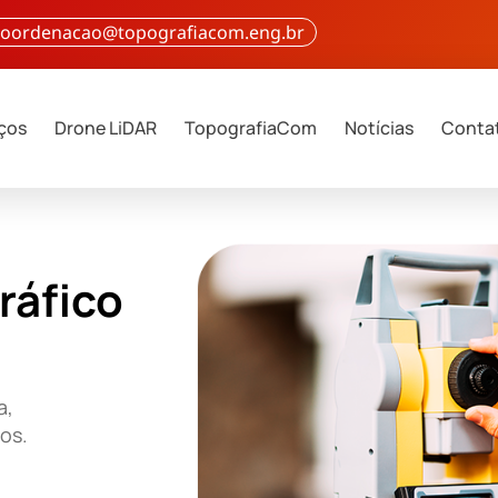
 coordenacao@topografiacom.eng.br
iços
Drone LiDAR
TopografiaCom
Notícias
Conta
ráfico
a,
ços.