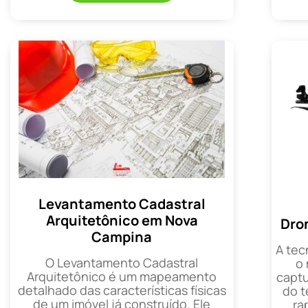
Levantamento Cadastral
Arquitetônico em Nova
Dro
Campina
A tec
O Levantamento Cadastral
o
Arquitetônico é um mapeamento
captu
detalhado das características físicas
do t
de um imóvel já construído. Ele
ra