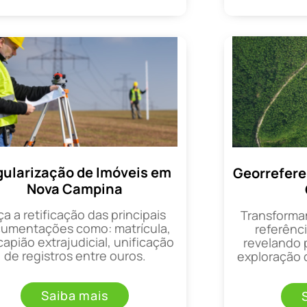
ularização de Imóveis em
Georrefer
Nova Campina
ça a retificação das principais
Transforma
umentações como: matrícula,
referênci
apião extrajudicial, unificação
revelando 
de registros entre ouros.
exploração d
Saiba mais