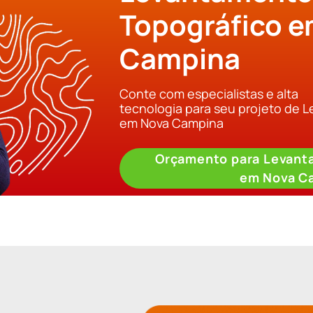
Topográfico e
Campina
Conte com especialistas e alta
tecnologia para seu projeto de 
em Nova Campina
Orçamento para Levant
em Nova C