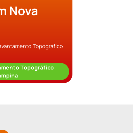
m Nova
Levantamento Topográfico
amento Topográfico
ampina