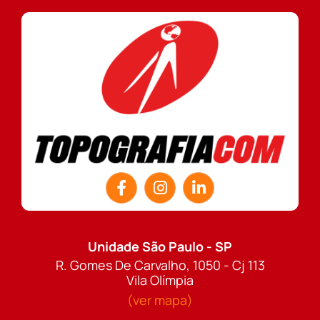
Unidade São Paulo - SP
R. Gomes De Carvalho, 1050 - Cj 113
Vila Olímpia
(ver mapa)