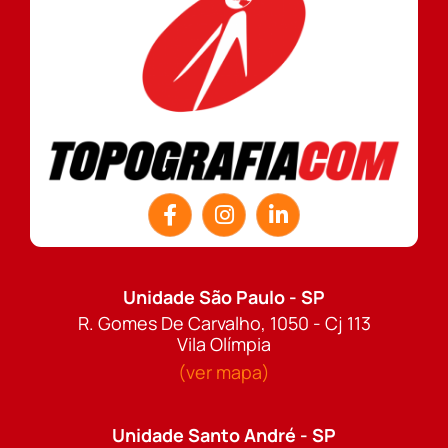
Unidade São Paulo - SP
R. Gomes De Carvalho, 1050 - Cj 113
Vila Olímpia
(ver mapa)
Unidade Santo André - SP