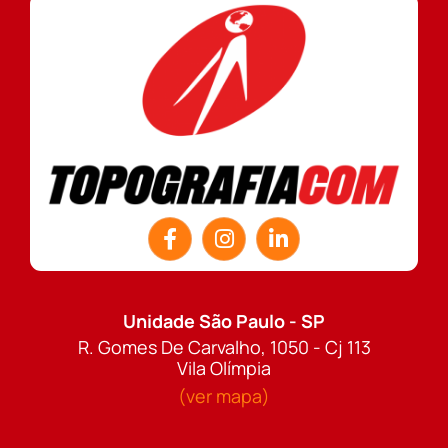
Unidade São Paulo - SP
R. Gomes De Carvalho, 1050 - Cj 113
Vila Olímpia
(ver mapa)