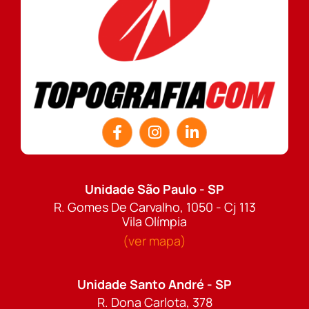
Unidade São Paulo - SP
R. Gomes De Carvalho, 1050 - Cj 113
Vila Olímpia
(ver mapa)
Unidade Santo André - SP
R. Dona Carlota, 378