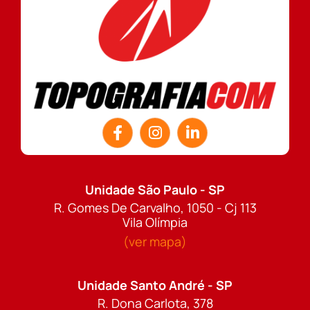
Unidade São Paulo - SP
R. Gomes De Carvalho, 1050 - Cj 113
Vila Olímpia
(ver mapa)
Unidade Santo André - SP
R. Dona Carlota, 378