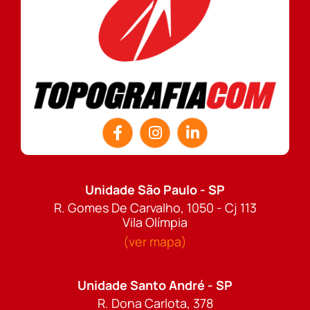
Unidade São Paulo - SP
R. Gomes De Carvalho, 1050 - Cj 113
Vila Olímpia
(ver mapa)
Unidade Santo André - SP
R. Dona Carlota, 378