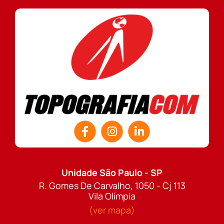
Unidade São Paulo - SP
R. Gomes De Carvalho, 1050 - Cj 113
Vila Olímpia
(ver mapa)