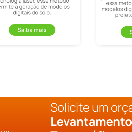
ecnologia laser, esse método
essa metod
ermite a geração de modelos
modelos digi
digitais do solo.
projet
Saiba mais
Solicite um or
Levantament