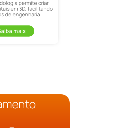
ologia permite criar
tais em 3D, facilitando
os de engenharia
Saiba mais
çamento
o