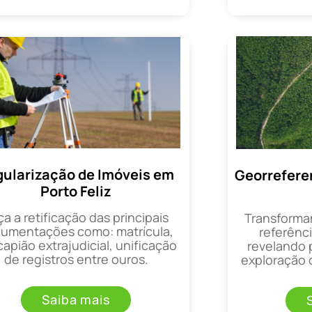
ularização de Imóveis em
Georrefere
Porto Feliz
ça a retificação das principais
Transforma
umentações como: matrícula,
referênci
apião extrajudicial, unificação
revelando 
de registros entre ouros.
exploração d
Saiba mais