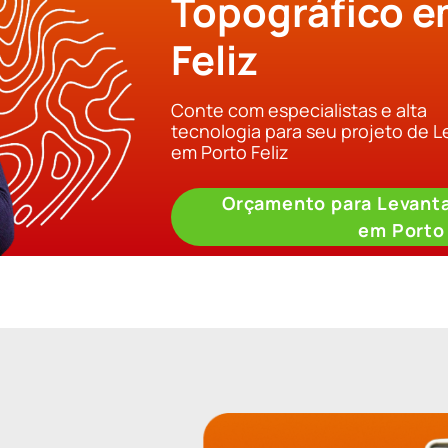
Topográfico e
Feliz
Conte com especialistas e alta
tecnologia para seu projeto de 
em Porto Feliz
Orçamento para Levant
em Porto 