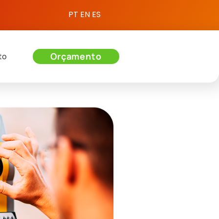
PT
EN
ES
Orçamento
to