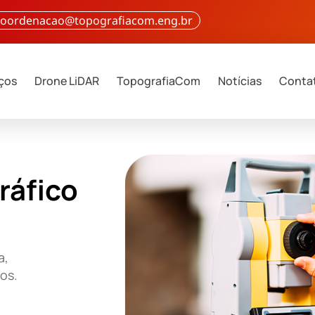
 coordenacao@topografiacom.eng.br
iços
Drone LiDAR
TopografiaCom
Notícias
Conta
ráfico
a,
ços.