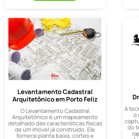
Levantamento Cadastral
Dr
Arquitetônico em Porto Feliz
A tec
O Levantamento Cadastral
o
Arquitetônico é um mapeamento
captu
detalhado das características físicas
do t
de um imóvel já construído. Ele
ra
fornece planta baixa, cortes e