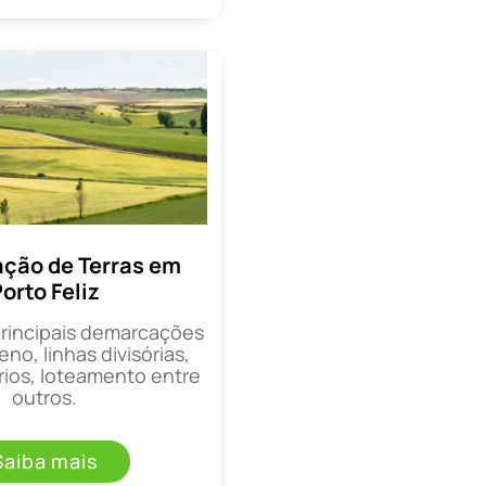
ção de Terras em
orto Feliz
principais demarcações
eno, linhas divisórias,
rios, loteamento entre
outros.
Saiba mais