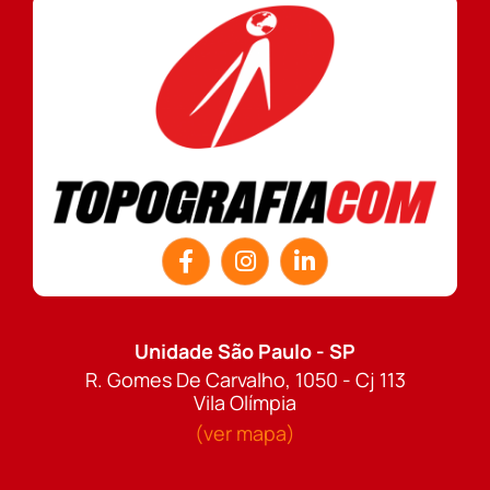
Unidade São Paulo - SP
R. Gomes De Carvalho, 1050 - Cj 113
Vila Olímpia
(ver mapa)