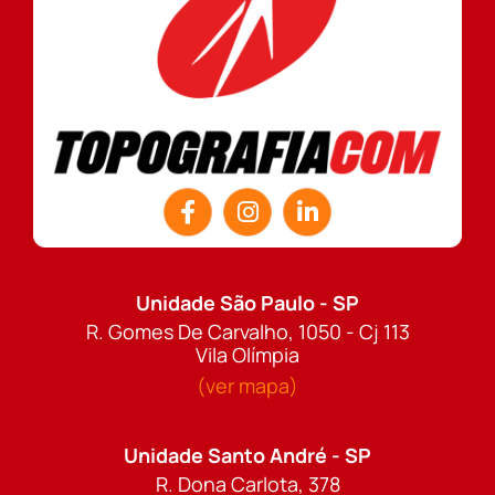
Unidade São Paulo - SP
R. Gomes De Carvalho, 1050 - Cj 113
Vila Olímpia
(ver mapa)
Unidade Santo André - SP
R. Dona Carlota, 378