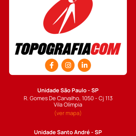
Unidade São Paulo - SP
R. Gomes De Carvalho, 1050 - Cj 113
Vila Olímpia
(ver mapa)
Unidade Santo André - SP