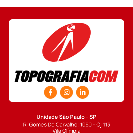
Unidade São Paulo - SP
R. Gomes De Carvalho, 1050 - Cj 113
Vila Olímpia