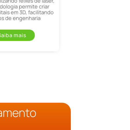
lizando feixes de laser,
ologia permite criar
tais em 3D, facilitando
os de engenharia
Saiba mais
çamento
o