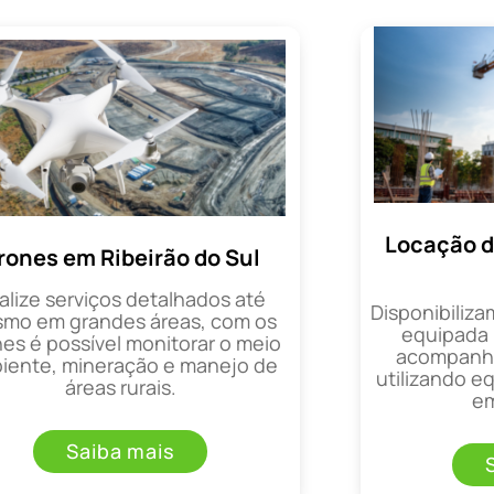
Locação d
rones em Ribeirão do Sul
alize serviços detalhados até
Disponibiliza
mo em grandes áreas, com os
equipada 
es é possível monitorar o meio
acompanha
iente, mineração e manejo de
utilizando 
áreas rurais.
em
Saiba mais