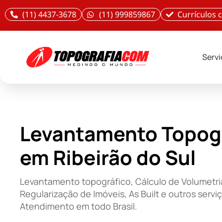
(11) 4437-3678
(11) 999859867
Currículos
Serv
Levantamento Topog
em Ribeirão do Sul
Levantamento topográfico, Cálculo de Volumetri
Regularização de Imóveis, As Built e outros servi
Atendimento em todo Brasil.