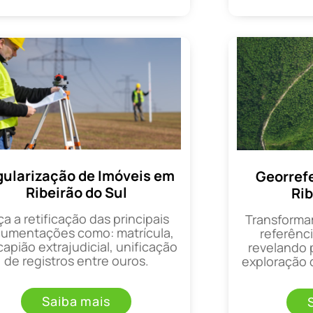
ularização de Imóveis em
Georref
Ribeirão do Sul
Rib
ça a retificação das principais
Transforma
umentações como: matrícula,
referênci
apião extrajudicial, unificação
revelando 
de registros entre ouros.
exploração d
Saiba mais