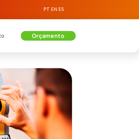
PT
EN
ES
Orçamento
to