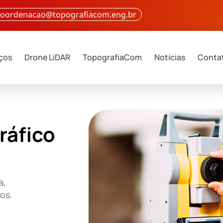
 coordenacao@topografiacom.eng.br
iços
Drone LiDAR
TopografiaCom
Notícias
Conta
ráfico
a,
ços.