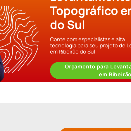
Topográfico e
do Sul
Conte com especialistas e alta
tecnologia para seu projeto de 
em Ribeirão do Sul
Orçamento para Levant
em Ribeirão