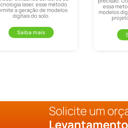
precisão. Uti
ecnologia laser, esse método
essa metod
ermite a geração de modelos
modelos digi
digitais do solo.
projet
Saiba mais
Solicite um or
Levantament