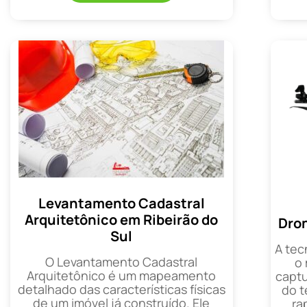
Levantamento Cadastral
Arquitetônico em Ribeirão do
Dron
Sul
A tec
O Levantamento Cadastral
o
Arquitetônico é um mapeamento
captu
detalhado das características físicas
do t
de um imóvel já construído. Ele
ra